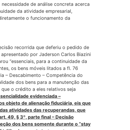
 necessidade de análise concreta acerca
uidade da atividade empresarial,
diretamente o funcionamento da
ecisão recorrida que deferiu o pedido de
 apresentado por Jaderson Carlos Biazini
rou “essenciais, para a continuidade da
es, os bens móveis litados a fl. 76
ária – Descabimento – Competência do
ialidade dos bens para a manutenção das
ue o crédito a eles relativos seja
sencialidade evidenciada –
s objeto de alienação fiduciária, eis que
das atividades das recuperandas, que
t. 49, § 3º, parte final – Decisão
eção dos bens somente durante o “stay