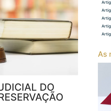
Arti
Arti
Arti
Arti
Arti
As 
UDICIAL DO
PRESERVAÇÃO