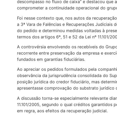
descompasso no fluxo de caixa” e destacou que 
comprometer a continuidade operacional do grup
Foi nesse contexto que, nos autos da recuperação
a 3ª Vara de Falências e Recuperações Judiciais d
do pedido e determinou medidas voltadas à prese
termos dos artigos 6º, 51 e 52 da Lei nº 11.101/20
A controvérsia envolvendo os recebíveis do Gru
recorrente entre preservação da empresa e exercíci
fundados em garantias fiduciárias.
Ao apreciar os pedidos formulados pela companhi
observância da jurisprudência consolidada do Supe
posição jurídica do credor fiduciário, mas determi
apresentasse comprovação do substrato jurídico d
A discussão torna-se especialmente relevante dian
11.101/2005, segundo o qual créditos garantidos p
em regra, aos efeitos da recuperação judicial.