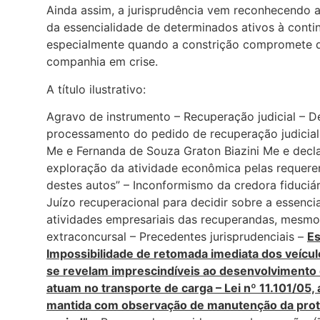
Ainda assim, a jurisprudência vem reconhecendo a
da essencialidade de determinados ativos à contin
especialmente quando a constrição compromete 
companhia em crise.
A título ilustrativo:
Agravo de instrumento – Recuperação judicial – D
processamento do pedido de recuperação judicial
Me e Fernanda de Souza Graton Biazini Me e decla
exploração da atividade econômica pelas requerent
destes autos” – Inconformismo da credora fiduci
Juízo recuperacional para decidir sobre a essenc
atividades empresariais das recuperandas, mesmo q
extraconcursal – Precedentes jurisprudenciais –
Es
Impossibilidade de retomada imediata dos veículo
se revelam imprescindíveis ao desenvolvimento 
atuam no transporte de carga – Lei nº 11.101/05, ar
mantida com observação de manutenção da prot