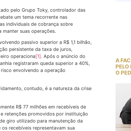
tado pelo Grupo Toky, controlador das
ebate um tema recorrente nas
as individuais de cobrança sobre
a manter suas operações.
lvendo passivo superior a R$ 1,1 bilhão,
ão persistente da taxa de juros,
ceiro operaciona
[1]
. Após o anúncio do
A FAC
anhia registraram queda superior a 40%,
PELO 
 risco envolvendo a operação
O PED
idamento, contudo, é a natureza da crise
amente R$ 77 milhões em recebíveis de
 e retenções promovidos por instituição
de giro utilizado para manutenção da
 os recebíveis representavam sua