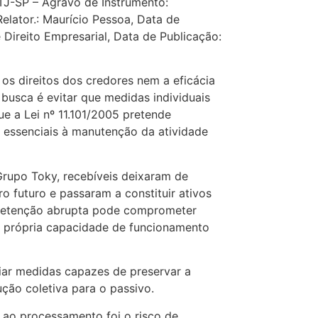
TJ-SP – Agravo de Instrumento:
lator.: Maurício Pessoa, Data de
Direito Empresarial, Data de Publicação:
os direitos dos credores nem a eficácia
 busca é evitar que medidas individuais
ue a Lei nº 11.101/2005 pretende
s essenciais à manutenção da atividade
rupo Toky, recebíveis deixaram de
o futuro e passaram a constituir ativos
 retenção abrupta pode comprometer
 a própria capacidade de funcionamento
giar medidas capazes de preservar a
ção coletiva para o passivo.
r ao processamento foi o risco de