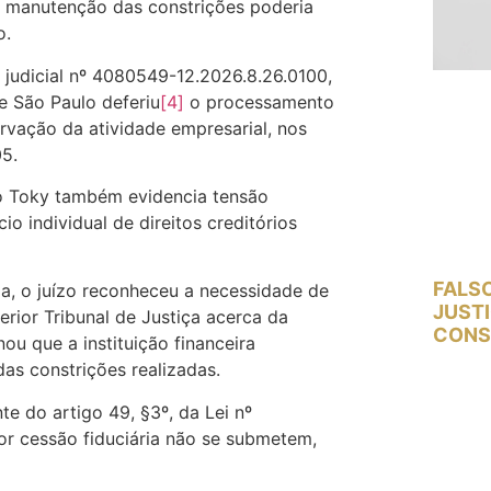
a manutenção das constrições poderia
o.
 judicial nº 4080549-12.2026.8.26.0100,
e São Paulo deferiu
[4]
o processamento
rvação da atividade empresarial, nos
05.
po Toky também evidencia tensão
o individual de direitos creditórios
FALS
a, o juízo reconheceu a necessidade de
JUST
rior Tribunal de Justiça acerca da
CONS
nou que a instituição financeira
as constrições realizadas.
te do artigo 49, §3º, da Lei nº
or cessão fiduciária não se submetem,