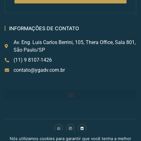
INFORMAÇÕES DE CONTATO
Av. Eng. Luis Carlos Berrini, 105, Thera Office, Sala 801,
São Paulo/SP
(11) 9 8107-1426
contato@ygadv.com.br
Nós utilizamos cookies para garantir que você tenha a melhor
Copyright © 2024 BLDN Digital. Todos os direitos