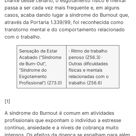
Diante desse cenário, o esgotamento físico e mental
passa a ser cada vez mais frequente e, em alguns
casos, acaba dando lugar a síndrome do Burnout que,
através da Portaria 1.339/99, foi reconhecida como
transtorno mental e do comportamento relacionado
com o trabalho.
Sensação de Estar
· Ritmo de trabalho
Acabado (“Síndrome
penoso (Z56.3) ·
de Burn-Out”,
Outras dificuldades
“Síndrome do
físicas e mentais
Esgotamento
relacionadas com o
Profissional”) (Z73.0)
trabalho (Z56.6)
[1]
A síndrome do Burnout é comum em atividades
profissionais que exponham o indivíduo a estresse
contínuo, ansiedade e a níveis de cobrança muito
intensos. Os efeitos da doença se espalham para além