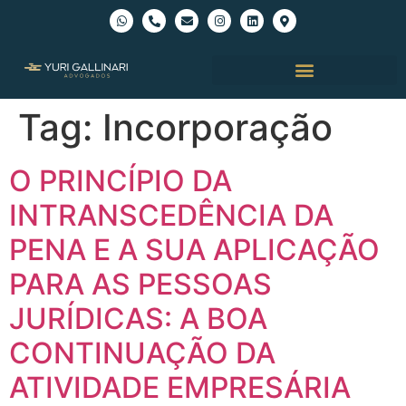
Tag:
Incorporação
O PRINCÍPIO DA
INTRANSCEDÊNCIA DA
PENA E A SUA APLICAÇÃO
PARA AS PESSOAS
JURÍDICAS: A BOA
CONTINUAÇÃO DA
ATIVIDADE EMPRESÁRIA