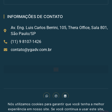
INFORMAÇÕES DE CONTATO
Av. Eng. Luis Carlos Berrini, 105, Thera Office, Sala 801,
São Paulo/SP
(11) 9 8107-1426
contato@ygadv.com.br
Nós utilizamos cookies para garantir que você tenha a melhor
Copyright © 2024 BLDN Digital. Todos os direitos
experiência em nosso site. Se você continua a usar este site,
reservados.