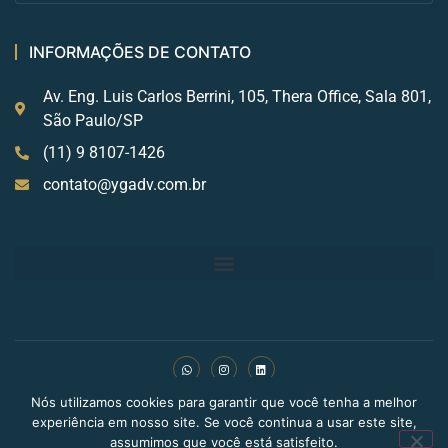
INFORMAÇÕES DE CONTATO
Av. Eng. Luis Carlos Berrini, 105, Thera Office, Sala 801,
São Paulo/SP
(11) 9 8107-1426
contato@ygadv.com.br
Nós utilizamos cookies para garantir que você tenha a melhor
Copyright © 2024 BLDN Digital. Todos os direitos
experiência em nosso site. Se você continua a usar este site,
reservados.
assumimos que você está satisfeito.