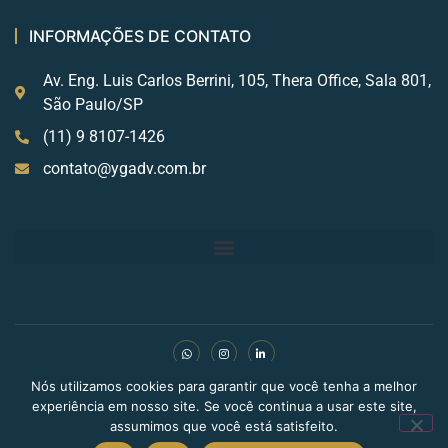
INFORMAÇÕES DE CONTATO
Av. Eng. Luis Carlos Berrini, 105, Thera Office, Sala 801,
São Paulo/SP
(11) 9 8107-1426
contato@ygadv.com.br
Nós utilizamos cookies para garantir que você tenha a melhor
Copyright © 2024 BLDN Digital. Todos os direitos
experiência em nosso site. Se você continua a usar este site,
reservados.
assumimos que você está satisfeito.
Políticas de