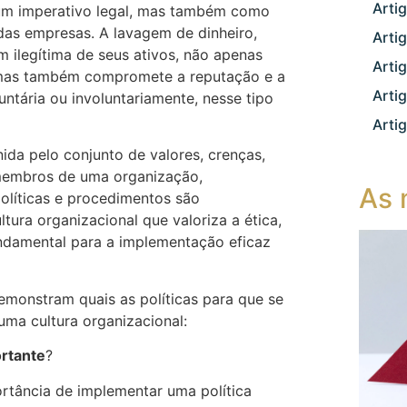
Arti
um imperativo legal, mas também como
das empresas. A lavagem de dinheiro,
Arti
 ilegítima de seus ativos, não apenas
Arti
l, mas também compromete a reputação e a
Arti
untária ou involuntariamente, nesse tipo
Arti
nida pelo conjunto de valores, crenças,
membros de uma organização,
As 
líticas e procedimentos são
tura organizacional que valoriza a ética,
undamental para a implementação eficaz
monstram quais as políticas para que se
ma cultura organizacional:
ortante
?
rtância de implementar uma política