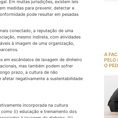
al. Em muitas jurisdições, existem leis
m medidas para prevenir, detectar e
 conformidade pode resultar em pesadas
mais conectado, a reputação de uma
ociação, mesmo indireta, com atividades
ráveis à imagem de uma organização,
parceiros.
A FAC
as em escândalos de lavagem de dinheiro
PELO 
O PED
tacionais, mas também podem sofrer
 longo prazo, a cultura de não
e afetar negativamente a sustentabilidade
fetivamente incorporada na cultura
is como (i) educação e treinamento dos
sociados à lavagem de dinheiro, (ii)