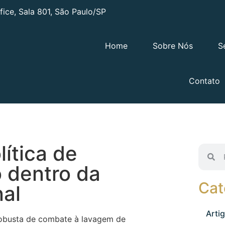
ffice, Sala 801, São Paulo/SP
Home
Sobre Nós
S
Contato
lítica de
 dentro da
Cat
nal
Arti
 robusta de combate à lavagem de