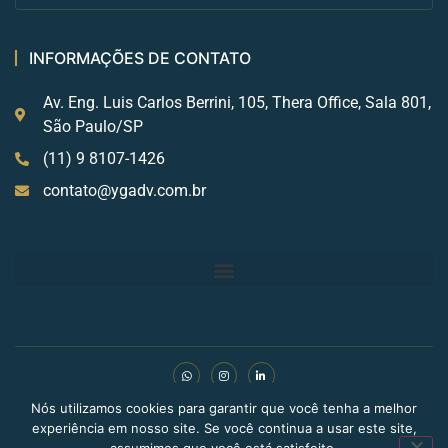
INFORMAÇÕES DE CONTATO
Av. Eng. Luis Carlos Berrini, 105, Thera Office, Sala 801,
São Paulo/SP
(11) 9 8107-1426
contato@ygadv.com.br
Nós utilizamos cookies para garantir que você tenha a melhor
Copyright © 2024 BLDN Digital. Todos os direitos
experiência em nosso site. Se você continua a usar este site,
reservados.