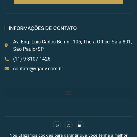
INFORMAÇÕES DE CONTATO
Av. Eng. Luis Carlos Berrini, 105, Thera Office, Sala 801,
São Paulo/SP
(11) 9 8107-1426
contato@ygadv.com.br
Nós utilizamos cookies para garantir que você tenha a melhor
Copyright © 2024 BLDN Digital. Todos os direitos