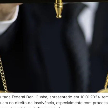
putada Federal Dani Cunha, apresentado em 10.01.2024, te
uam no direito da insolvência, especialmente com processo